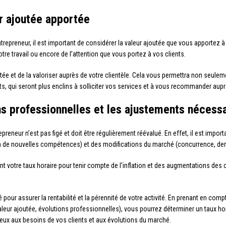
r ajoutée apportée
epreneur, il est important de considérer la valeur ajoutée que vous apportez à v
re travail ou encore de l’attention que vous portez à vos clients.
utée et de la valoriser auprès de votre clientèle. Cela vous permettra non seuleme
nts, qui seront plus enclins à solliciter vos services et à vous recommander aup
ons professionnelles et les ajustements nécess
epreneur n’est pas figé et doit être régulièrement réévalué. En effet, il est import
on de nouvelles compétences) et des modifications du marché (concurrence, d
nt votre taux horaire pour tenir compte de l’inflation et des augmentations des c
 pour assurer la rentabilité et la pérennité de votre activité. En prenant en co
leur ajoutée, évolutions professionnelles), vous pourrez déterminer un taux hor
ieux aux besoins de vos clients et aux évolutions du marché.