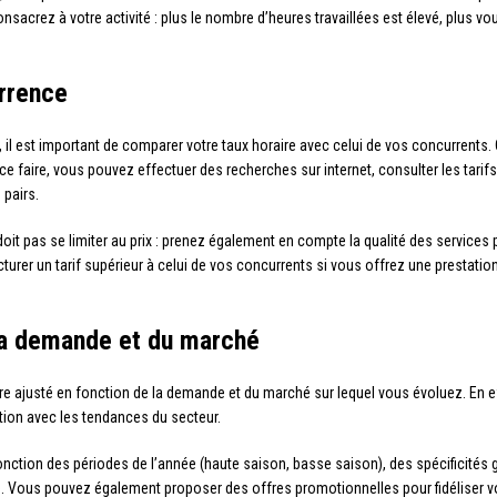
crez à votre activité : plus le nombre d’heures travaillées est élevé, plus vou
rrence
 il est important de comparer votre taux horaire avec celui de vos concurrents. 
ce faire, vous pouvez effectuer des recherches sur internet, consulter les tarif
pairs.
doit pas se limiter au prix : prenez également en compte la qualité des service
acturer un tarif supérieur à celui de vos concurrents si vous offrez une prestati
 la demande et du marché
re ajusté en fonction de la demande et du marché sur lequel vous évoluez. En eff
ation avec les tendances du secteur.
n fonction des périodes de l’année (haute saison, basse saison), des spécificité
s). Vous pouvez également proposer des offres promotionnelles pour fidéliser vos 