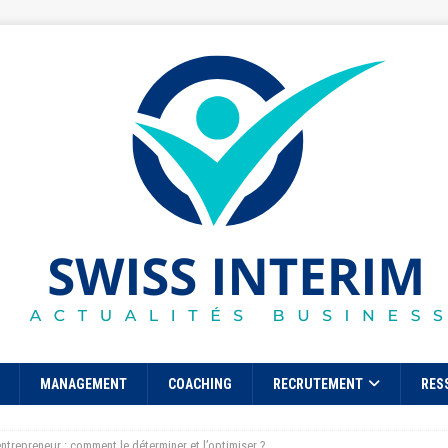
MANAGEMENT
COACHING
RECRUTEMENT
RES
ntrepreneur : comment le déterminer et l’optimiser ?